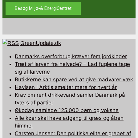
Besøg Miljø-& EnergiCentret
GreenUpdate.dk
Danmarks overforbrug kræver fem jordkloder
Træt af larven fra helvede? – Lad fuglene tage
sig af larverne
Butikkerne kan spare ved at give madvarer væk
Havisen i Arktis smelter mere for hvert år
Krav om rent drikkevand samler Danmark på
tværs af partier
Økodag samlede 125.000 børn og voksne
Alle køer skal have adgang til græs og åben
himmel
Carsten Jensen: Den politiske elite er grebet af