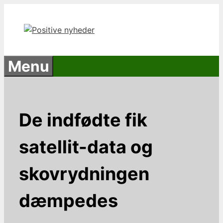
Hop
til
indhold
Menu
De indfødte fik
satellit-data og
skovrydningen
dæmpedes