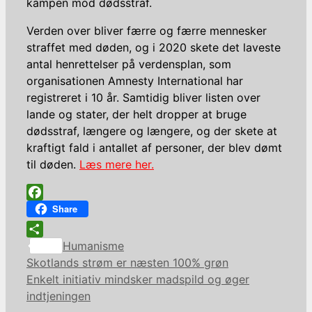
kampen mod dødsstraf.
Verden over bliver færre og færre mennesker
straffet med døden, og i 2020 skete det laveste
antal henrettelser på verdensplan, som
organisationen Amnesty International har
registreret i 10 år. Samtidig bliver listen over
lande og stater, der helt dropper at bruge
dødsstraf, længere og længere, og der skete at
kraftigt fald i antallet af personer, der blev dømt
til døden.
Læs mere her.
Facebook
Share
Kategorier
Share
Humanisme
Skotlands strøm er næsten 100% grøn
Enkelt initiativ mindsker madspild og øger
indtjeningen