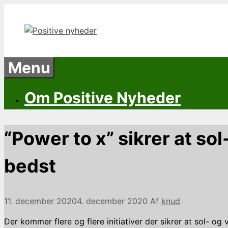
Hop
til
indhold
Menu
Om Positive Nyheder
“Power to x” sikrer at so
bedst
11. december 2020
4. december 2020
Af
knud
Der kommer flere og flere initiativer der sikrer at sol- o