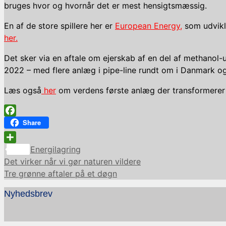
bruges hvor og hvornår det er mest hensigtsmæssig.
En af de store spillere her er
European Energy,
som udvikle
her.
Det sker via en aftale om ejerskab af en del af methanol-
2022 – med flere anlæg i pipe-line rundt om i Danmark o
Læs også
her
om verdens første anlæg der transformerer 
Facebook
Share
Kategorier
Share
Energilagring
Det virker når vi gør naturen vildere
Tre grønne aftaler på et døgn
Nyhedsbrev