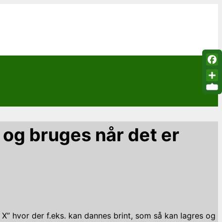
Fac
Sha
s og bruges når det er
o X” hvor der f.eks. kan dannes brint, som så kan lagres og