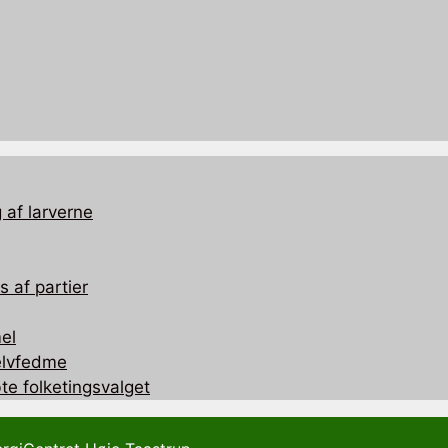
 af larverne
 af partier
el
selvfedme
te folketingsvalget