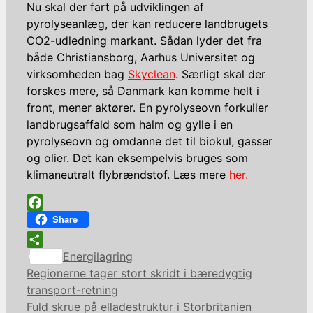
Nu skal der fart på udviklingen af
pyrolyseanlæg, der kan reducere landbrugets
CO2-udledning markant. Sådan lyder det fra
både Christiansborg, Aarhus Universitet og
virksomheden bag
Skyclean
. Særligt skal der
forskes mere, så Danmark kan komme helt i
front, mener aktører. En pyrolyseovn forkuller
landbrugsaffald som halm og gylle i en
pyrolyseovn og omdanne det til biokul, gasser
og olier. Det kan eksempelvis bruges som
klimaneutralt flybrændstof. Læs mere
her.
Facebook
Share
Kategorier
Share
Energilagring
Regionerne tager stort skridt i bæredygtig
transport-retning
Fuld skrue på elladestruktur i Storbritanien