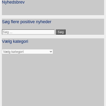
Nyhedsbrev
Søg flere positive nyheder
Søg
efter:
Vælg kategori
Vælg
kategori