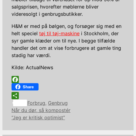
salgsprisen, hvorefter møblerne bliver
videresolgt i genbrugsbutikker.
H&M er med på bølgen, og forsøger sig med en
helt speciel
tøj til tøj-maskine
i Stockholm, der
syr gamle klæder om til nye. I begge tilfælde
handler det om at vise forbrugere at gamle ting
stadig har værdi.
Kilde: ActualNews
Facebook
Share
Kategorier
Share
Forbrug
,
Genbrug
Når du dør, så kompostér
“Jeg er kritisk optimist”