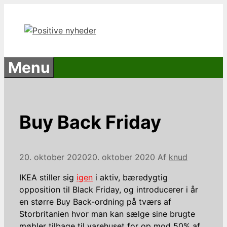
Hop
til
indhold
Menu
Buy Back Friday
20. oktober 2020
20. oktober 2020
Af
knud
IKEA stiller sig
igen
i aktiv, bæredygtig
opposition til Black Friday, og introducerer i år
en større Buy Back-ordning på tværs af
Storbritanien hvor man kan sælge sine brugte
møbler tilbage til varehuset for op mod 50% af