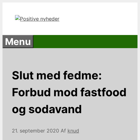
Hop
til
indhold
Menu
Slut med fedme:
Forbud mod fastfood
og sodavand
21. september 2020
Af
knud