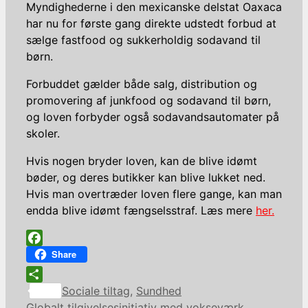
Myndighederne i den mexicanske delstat Oaxaca
har nu for første gang direkte udstedt forbud at
sælge fastfood og sukkerholdig sodavand til
børn.
Forbuddet gælder både salg, distribution og
promovering af junkfood og sodavand til børn,
og loven forbyder også sodavandsautomater på
skoler.
Hvis nogen bryder loven, kan de blive idømt
bøder, og deres butikker kan blive lukket ned.
Hvis man overtræder loven flere gange, kan man
endda blive idømt fængselsstraf. Læs mere
her.
Facebook
Share
Kategorier
Share
Sociale tiltag
,
Sundhed
Globalt tilgivelsesinitiativ med vokseværk