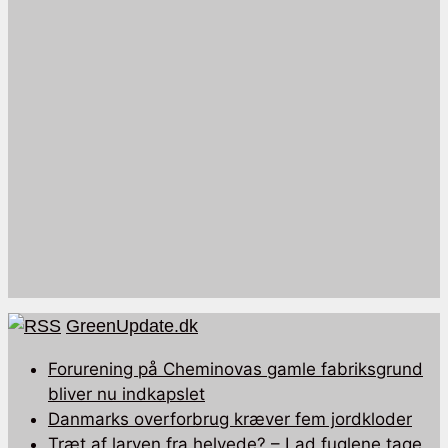
GreenUpdate.dk
Forurening på Cheminovas gamle fabriksgrund
bliver nu indkapslet
Danmarks overforbrug kræver fem jordkloder
Træt af larven fra helvede? – Lad fuglene tage