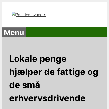
Hop
til
indhold
Menu
Lokale penge
hjælper de fattige og
de små
erhvervsdrivende