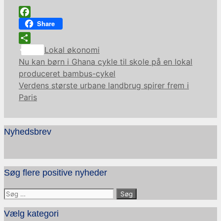
Facebook
Share
Kategorier
Share
Lokal økonomi
Nu kan børn i Ghana cykle til skole på en lokal
produceret bambus-cykel
Verdens største urbane landbrug spirer frem i
Paris
Nyhedsbrev
Søg flere positive nyheder
Søg
efter:
Vælg kategori