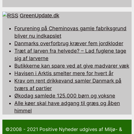
GreenUpdate.dk
Forurening på Cheminovas gamle fabriksgrund
bliver nu indkapslet
Danmarks overforbrug kræver fem jordkloder
Træt af larven fra helvede? – Lad fuglene tage
sig af larverne
Butikkerne kan spare ved at give madvarer væk
Havisen i Arktis smelter mere for hvert år
Krav om rent drikkevand samler Danmark på
tværs af partier
Økodag samlede 125.000 børn og voksne
Alle køer skal have adgang til græs og åben
himmel
©2008 - 2021 Positive Nyheder udgives af Miljø- &