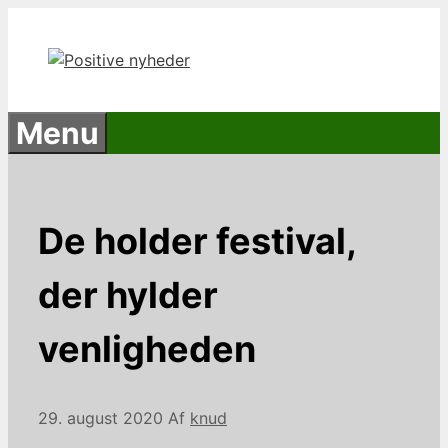
Hop
til
indhold
Menu
De holder festival,
der hylder
venligheden
29. august 2020
Af
knud