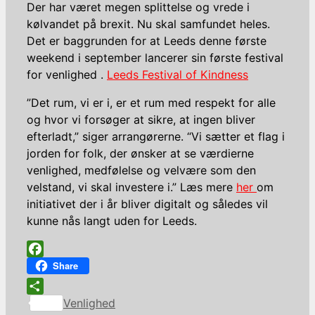
Der har været megen splittelse og vrede i
kølvandet på brexit. Nu skal samfundet heles.
Det er baggrunden for at Leeds denne første
weekend i september lancerer sin første festival
for venlighed .
Leeds Festival of Kindness
”Det rum, vi er i, er et rum med respekt for alle
og hvor vi forsøger at sikre, at ingen bliver
efterladt,” siger arrangørerne. “Vi sætter et flag i
jorden for folk, der ønsker at se værdierne
venlighed, medfølelse og velvære som den
velstand, vi skal investere i.” Læs mere
her
om
initiativet der i år bliver digitalt og således vil
kunne nås langt uden for Leeds.
Facebook
Share
Kategorier
Share
Venlighed