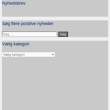
Nyhedsbrev
Søg flere positive nyheder
Søg
efter:
Vælg kategori
Vælg
kategori