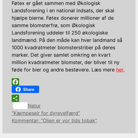
Føtex er gået sammen med Økologisk
Landsforening i en national indsats, der skal
hjælpe bierne. Føtex donerer millioner af de
samme blomsterfrø, som Økologisk
Landsforening uddeler til 250 økologiske
landmænd. På den måde kan hver landmand så
1000 kvadratmeter blomsterstriber på deres
marker. Det giver samlet omkring en kvart
million kvadratmeter blomster, der bliver til ny
føde for bier og andre bestøvere. Læs mere
her.
Facebook
Share
Kategorier
Share
Natur
“Kæmpesejr for dyrevelfærd”
Kommentar: “Olien er vor tids tobak”