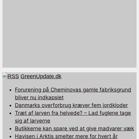
GreenUpdate.dk
Forurening på Cheminovas gamle fabriksgrund
bliver nu indkapslet
Danmarks overforbrug kræver fem jordkloder
Træt af larven fra helvede? – Lad fuglene tage
sig af larverne
Butikkerne kan spare ved at give madvarer væk
Havisen i Arktis smelter mere for hvert år