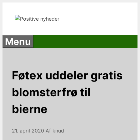
Hop
til
indhold
Menu
Føtex uddeler gratis
blomsterfrø til
bierne
21. april 2020
Af
knud