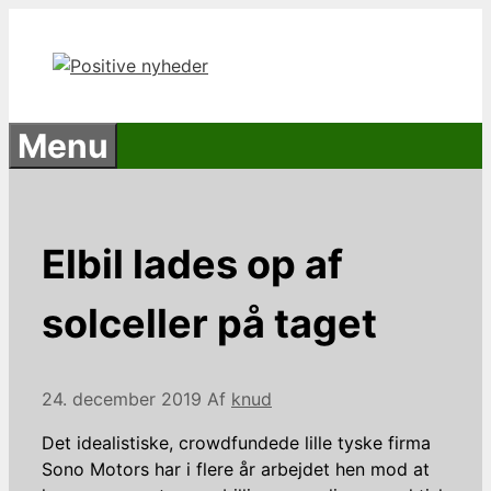
Hop
til
indhold
Menu
Elbil lades op af
solceller på taget
24. december 2019
Af
knud
Det idealistiske, crowdfundede lille tyske firma
Sono Motors har i flere år arbejdet hen mod at