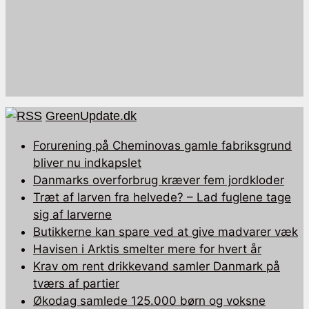
GreenUpdate.dk
Forurening på Cheminovas gamle fabriksgrund
bliver nu indkapslet
Danmarks overforbrug kræver fem jordkloder
Træt af larven fra helvede? – Lad fuglene tage
sig af larverne
Butikkerne kan spare ved at give madvarer væk
Havisen i Arktis smelter mere for hvert år
Krav om rent drikkevand samler Danmark på
tværs af partier
Økodag samlede 125.000 børn og voksne