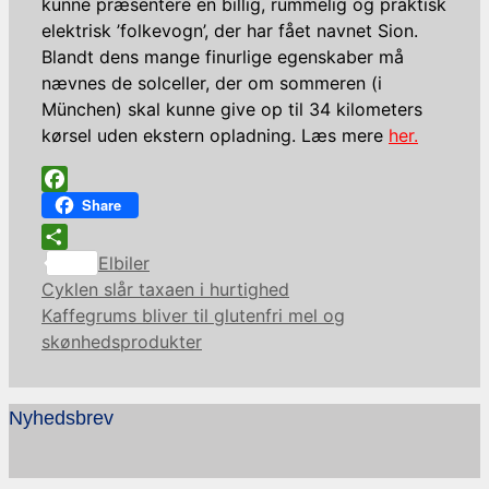
kunne præsentere en billig, rummelig og praktisk
elektrisk ’folkevogn’, der har fået navnet Sion.
Blandt dens mange finurlige egenskaber må
nævnes de solceller, der om sommeren (i
München) skal kunne give op til 34 kilometers
kørsel uden ekstern opladning. Læs mere
her.
Facebook
Share
Kategorier
Share
Elbiler
Cyklen slår taxaen i hurtighed
Kaffegrums bliver til glutenfri mel og
skønhedsprodukter
Nyhedsbrev