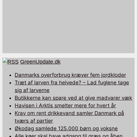
GreenUpdate.dk
Danmarks overforbrug kræver fem jordkloder
Træt af larven fra helvede? – Lad fuglene tage
sig af larverne
Butikkerne kan spare ved at give madvarer væk
Havisen i Arktis smelter mere for hvert år
Krav om rent drikkevand samler Danmark på
tværs af partier
Økodag samlede 125.000 børn og voksne
Alle køer skal have adgang til græs og åben