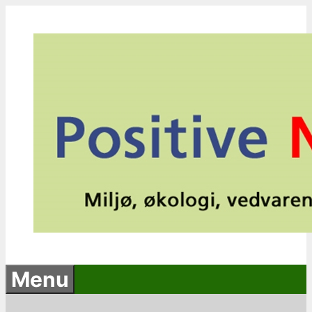
Hop
til
indhold
Menu