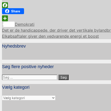
Facebook
Share
Kategorier
Share
Demokrati
Det er de handicappede, der driver det vertikale bylandb
Elkøbsaftaler giver den vedvarende energi et boost
Nyhedsbrev
Søg flere positive nyheder
Søg
efter:
Vælg kategori
Vælg
kategori