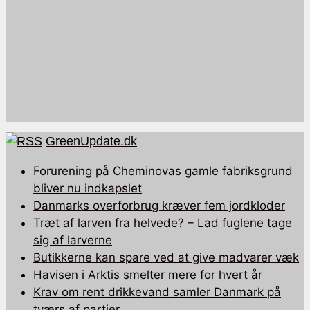
GreenUpdate.dk
Forurening på Cheminovas gamle fabriksgrund
bliver nu indkapslet
Danmarks overforbrug kræver fem jordkloder
Træt af larven fra helvede? – Lad fuglene tage
sig af larverne
Butikkerne kan spare ved at give madvarer væk
Havisen i Arktis smelter mere for hvert år
Krav om rent drikkevand samler Danmark på
tværs af partier