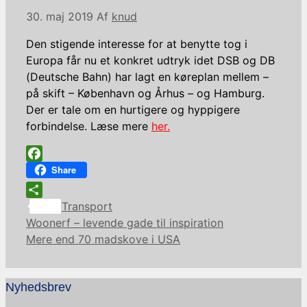
30. maj 2019
Af
knud
Den stigende interesse for at benytte tog i
Europa får nu et konkret udtryk idet DSB og DB
(Deutsche Bahn) har lagt en køreplan mellem –
på skift – København og Århus – og Hamburg.
Der er tale om en hurtigere og hyppigere
forbindelse. Læse mere
her.
Facebook
Share
Kategorier
Share
Transport
Woonerf – levende gade til inspiration
Mere end 70 madskove i USA
Nyhedsbrev