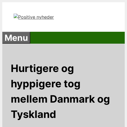
Hop
til
indhold
Menu
Hurtigere og
hyppigere tog
mellem Danmark og
Tyskland