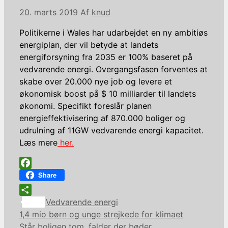
20. marts 2019
Af
knud
Politikerne i Wales har udarbejdet en ny ambitiøs
energiplan, der vil betyde at landets
energiforsyning fra 2035 er 100% baseret på
vedvarende energi. Overgangsfasen forventes at
skabe over 20.000 nye job og levere et
økonomisk boost på $ 10 milliarder til landets
økonomi. Specifikt foreslår planen
energieffektivisering af 870.000 boliger og
udrulning af 11GW vedvarende energi kapacitet.
Læs mere
her.
Facebook
Share
Kategorier
Share
Vedvarende energi
1,4 mio børn og unge strejkede for klimaet
Står boligen tom, falder der bøder