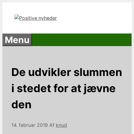
Hop
til
indhold
Menu
De udvikler slummen
i stedet for at jævne
den
14. februar 2019
Af
knud