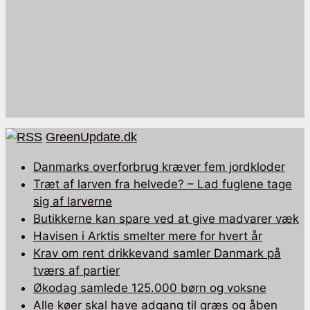
GreenUpdate.dk
Danmarks overforbrug kræver fem jordkloder
Træt af larven fra helvede? – Lad fuglene tage
sig af larverne
Butikkerne kan spare ved at give madvarer væk
Havisen i Arktis smelter mere for hvert år
Krav om rent drikkevand samler Danmark på
tværs af partier
Økodag samlede 125.000 børn og voksne
Alle køer skal have adgang til græs og åben