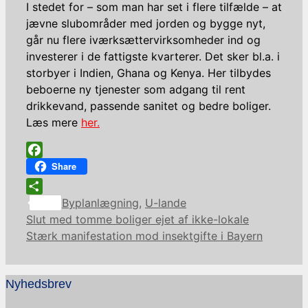
I stedet for – som man har set i flere tilfælde – at
jævne slubområder med jorden og bygge nyt,
går nu flere iværksættervirksomheder ind og
investerer i de fattigste kvarterer. Det sker bl.a. i
storbyer i Indien, Ghana og Kenya. Her tilbydes
beboerne ny tjenester som adgang til rent
drikkevand, passende sanitet og bedre boliger.
Læs mere
her.
Facebook
Share
Kategorier
Share
Byplanlægning
,
U-lande
Slut med tomme boliger ejet af ikke-lokale
Stærk manifestation mod insektgifte i Bayern
Nyhedsbrev