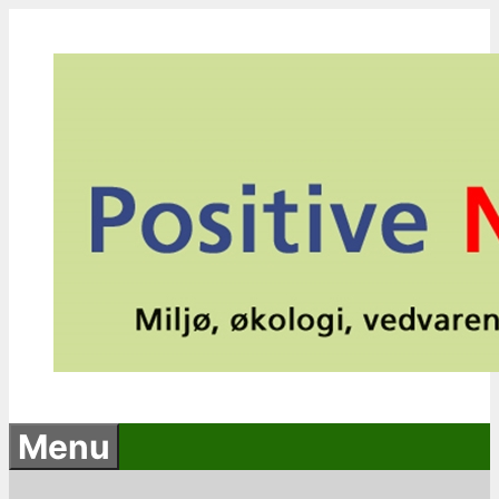
Hop
til
indhold
Menu