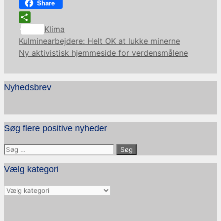
Facebook
Share
Kategorier
Share
Klima
Kulminearbejdere: Helt OK at lukke minerne
Ny aktivistisk hjemmeside for verdensmålene
Nyhedsbrev
Søg flere positive nyheder
Søg
efter:
Vælg kategori
Vælg
kategori