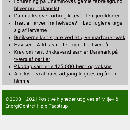
Forurening på Cheminovas gamle fabriksgrund
bliver nu indkapslet
Danmarks overforbrug kræver fem jordkloder
Træt af larven fra helvede? – Lad fuglene tage
sig af larverne
Butikkerne kan spare ved at give madvarer væk
Havisen i Arktis smelter mere for hvert år
Krav om rent drikkevand samler Danmark på
tværs af partier
Økodag samlede 125.000 børn og voksne
Alle køer skal have adgang til græs og åben
himmel
©2008 - 2021 Positive Nyheder udgives af Miljø- &
EnergiCentret Høje Taastrup