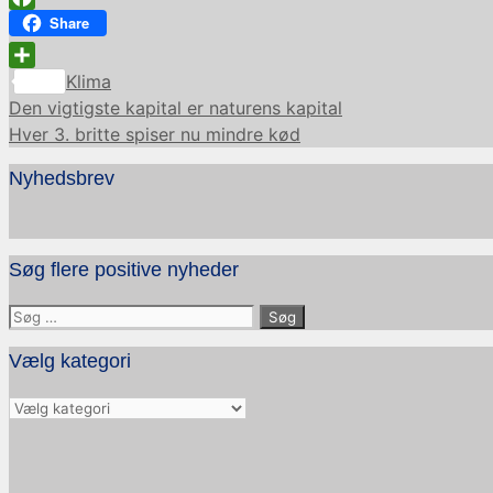
Facebook
Share
Kategorier
Share
Klima
Den vigtigste kapital er naturens kapital
Hver 3. britte spiser nu mindre kød
Nyhedsbrev
Søg flere positive nyheder
Søg
efter:
Vælg kategori
Vælg
kategori