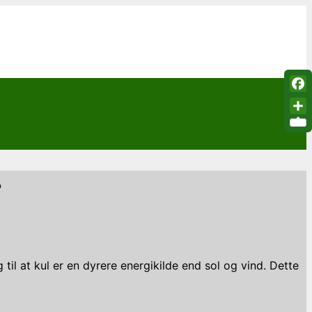
Fac
Sha
r
il at kul er en dyrere energikilde end sol og vind. Dette