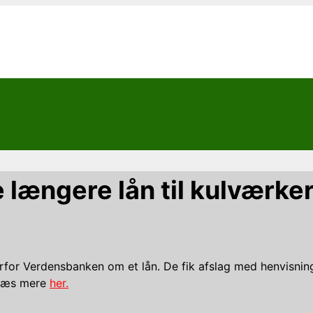
længere lån til kulværke
or Verdensbanken om et lån. De fik afslag med henvisning t
. Læs mere
her.