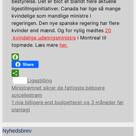
bestyrelse. Det er blot et blandt flere aktuelle
ligestillingsinitiativer. Canada har lige så mange
kvindelige som mandlige ministre i
regeringen. Den nye spanske regering har flere
kvinder end mænd. Og for nylig mødtes
20
kvindelige udenrigsministre
i Montreal til
topmøde. Læs mere
her.
Facebook
Share
Kategorier
Share
Ligestilling
Ministrømnet sikrer de fattigste beboere
solcellestrøm
1 mia billigere end budgetteret og 3 måneder før
planlagt
Nyhedsbrev