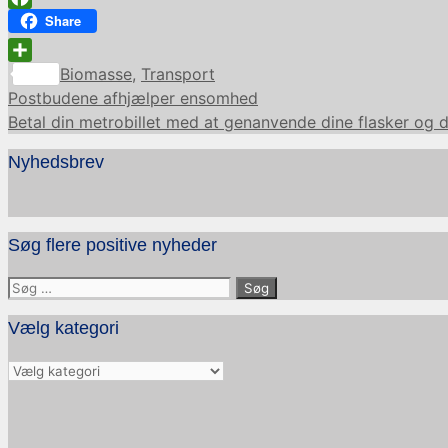
Facebook
Share
Kategorier
Share
Biomasse
,
Transport
Postbudene afhjælper ensomhed
Betal din metrobillet med at genanvende dine flasker og 
Nyhedsbrev
Søg flere positive nyheder
Søg
efter:
Vælg kategori
Vælg
kategori