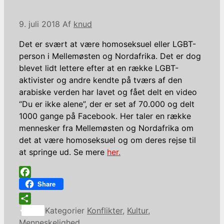
9. juli 2018
Af
knud
Det er svært at være homoseksuel eller LGBT-
person i Mellemøsten og Nordafrika. Det er dog
blevet lidt lettere efter at en række LGBT-
aktivister og andre kendte på tværs af den
arabiske verden har lavet og fået delt en video
“Du er ikke alene”, der er set af 70.000 og delt
1000 gange
på Facebook. Her taler en række
mennesker fra Mellemøsten og Nordafrika om
det at være homoseksuel og om deres rejse til
at springe ud. Se mere
her.
Facebook
Share
Share
Kategorier
Konflikter
,
Kultur
,
Menneskelighed