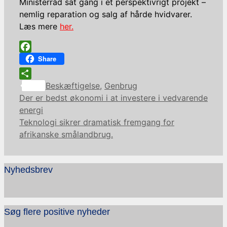
Ministerråd sat gang i et perspektivrigt projekt –
nemlig reparation og salg af hårde hvidvarer.
Læs mere
her.
Facebook
Share
Kategorier
Share
Beskæftigelse
,
Genbrug
Der er bedst økonomi i at investere i vedvarende
energi
Teknologi sikrer dramatisk fremgang for
afrikanske smålandbrug.
Nyhedsbrev
Søg flere positive nyheder