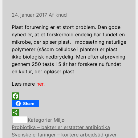
24. januar 2017
Af
knud
Plast forurening er et stort problem. Den gode
nyhed er, at et forskerhold endelig har fundet en
mikrobe, der spiser plast. I modsætning naturlige
polymerer (såsom cellulose i planter) er plast
ikke biologisk nedbrydelig. Men efter afprøvning
gennem 250 tests i 5 år har forskere nu fundet
en kultur, der opløser plast.
Læs mere
her.
Facebook
Share
Share
Kategorier
Miljø
Probiotika – bakterier erstatter antibiotika
Svenske erfaringer – kortere arbejdstid giver