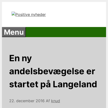
Hop
til
indhold
Menu
En ny
andelsbevægelse er
startet på Langeland
22. december 2016
Af
knud