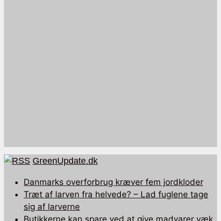
GreenUpdate.dk
Danmarks overforbrug kræver fem jordkloder
Træt af larven fra helvede? – Lad fuglene tage
sig af larverne
Butikkerne kan spare ved at give madvarer væk