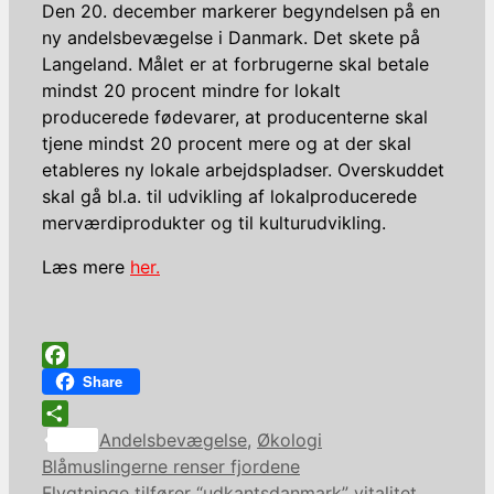
Den 20. december markerer begyndelsen på en
ny andelsbevægelse i Danmark. Det skete på
Langeland. Målet er at forbrugerne skal betale
mindst 20 procent mindre for lokalt
producerede fødevarer, at producenterne skal
tjene mindst 20 procent mere og at der skal
etableres ny lokale arbejdspladser. Overskuddet
skal gå bl.a. til udvikling af lokalproducerede
merværdiprodukter og til kulturudvikling.
Læs mere
her.
Facebook
Share
Kategorier
Share
Andelsbevægelse
,
Økologi
Blåmuslingerne renser fjordene
Flygtninge tilfører “udkantsdanmark” vitalitet,