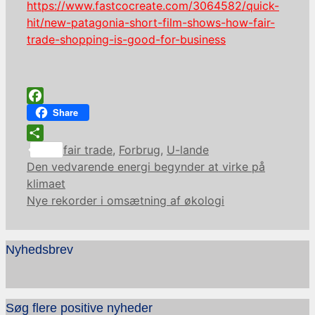
https://www.fastcocreate.com/3064582/quick-
hit/new-patagonia-short-film-shows-how-fair-
trade-shopping-is-good-for-business
Facebook
Share
Kategorier
Share
fair trade
,
Forbrug
,
U-lande
Den vedvarende energi begynder at virke på
klimaet
Nye rekorder i omsætning af økologi
Nyhedsbrev
Søg flere positive nyheder