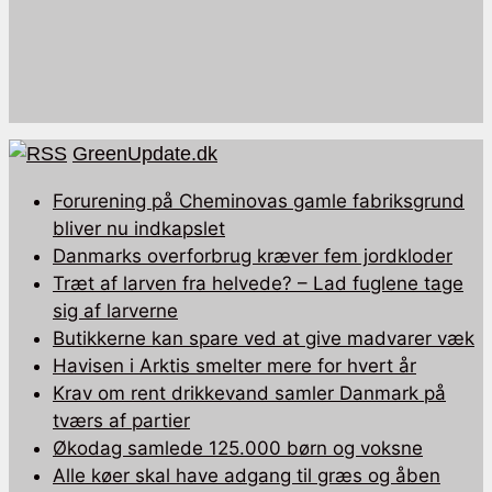
GreenUpdate.dk
Forurening på Cheminovas gamle fabriksgrund
bliver nu indkapslet
Danmarks overforbrug kræver fem jordkloder
Træt af larven fra helvede? – Lad fuglene tage
sig af larverne
Butikkerne kan spare ved at give madvarer væk
Havisen i Arktis smelter mere for hvert år
Krav om rent drikkevand samler Danmark på
tværs af partier
Økodag samlede 125.000 børn og voksne
Alle køer skal have adgang til græs og åben