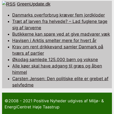
GreenUpdate.dk
Danmarks overforbrug kræver fem jordkloder
Træt af larven fra helvede? – Lad fuglene tage
sig af larverne
Butikkerne kan spare ved at give madvarer væk
Havisen i Arktis smelter mere for hvert år
Krav om rent drikkevand samler Danmark på
tværs af partier
Økodag samlede 125.000 børn og voksne
Alle køer skal have adgang til græs og åben
himmel
Carsten Jensen: Den politiske elite er grebet af
selvfedme
©2008 - 2021 Positive Nyheder udgives af Miljø- &
EnergiCentret Høje Taastrup