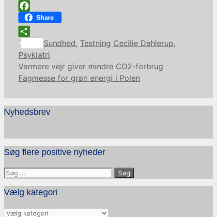
Facebook
Share
Kategorier
Tags
Share
Sundhed
,
Testning
Cecilie Dahlerup
,
Psykiatri
Varmere vejr giver mindre CO2-forbrug
Fagmesse for grøn energi i Polen
Nyhedsbrev
Søg flere positive nyheder
Søg
efter:
Vælg kategori
Vælg