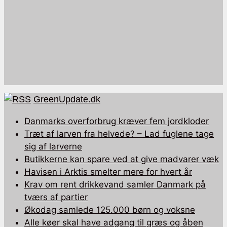
GreenUpdate.dk
Danmarks overforbrug kræver fem jordkloder
Træt af larven fra helvede? – Lad fuglene tage
sig af larverne
Butikkerne kan spare ved at give madvarer væk
Havisen i Arktis smelter mere for hvert år
Krav om rent drikkevand samler Danmark på
tværs af partier
Økodag samlede 125.000 børn og voksne
Alle køer skal have adgang til græs og åben