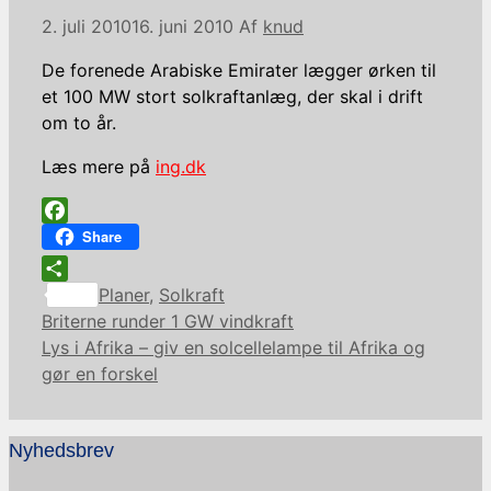
2. juli 2010
16. juni 2010
Af
knud
De forenede Arabiske Emirater lægger ørken til
et 100 MW stort solkraftanlæg, der skal i drift
om to år.
Læs mere på
ing.dk
Facebook
Share
Kategorier
Share
Planer
,
Solkraft
Briterne runder 1 GW vindkraft
Lys i Afrika – giv en solcellelampe til Afrika og
gør en forskel
Nyhedsbrev