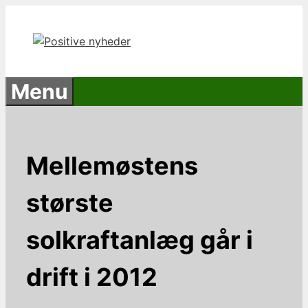
Hop
til
indhold
Menu
Mellemøstens
største
solkraftanlæg går i
drift i 2012