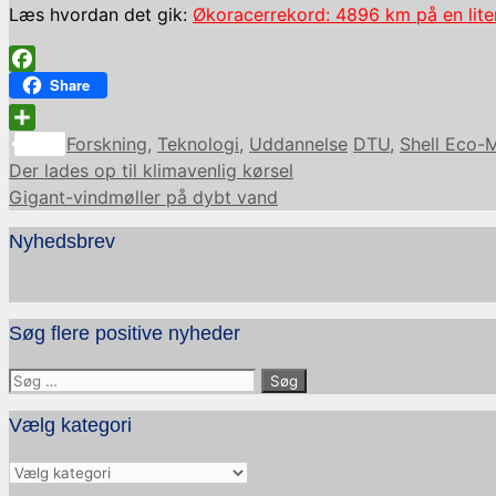
Læs hvordan det gik:
Økoracerrekord: 4896 km på en lit
Facebook
Share
Kategorier
Tags
Share
Forskning
,
Teknologi
,
Uddannelse
DTU
,
Shell Eco-
Der lades op til klimavenlig kørsel
Gigant-vindmøller på dybt vand
Nyhedsbrev
Søg flere positive nyheder
Søg
efter:
Vælg kategori
Vælg