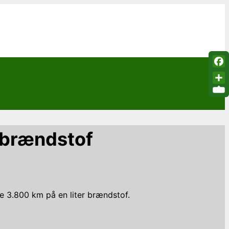
Fac
Sha
r brændstof
le 3.800 km på en liter brændstof.