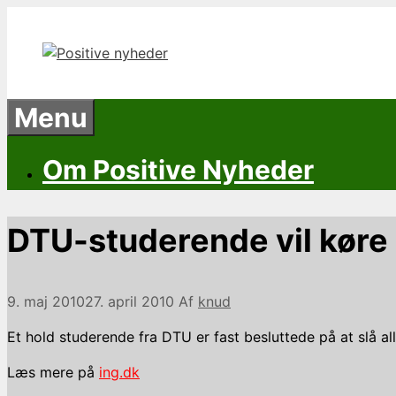
Hop
til
indhold
Menu
Om Positive Nyheder
DTU-studerende vil køre 
9. maj 2010
27. april 2010
Af
knud
Et hold studerende fra DTU er fast besluttede på at slå al
Læs mere på
ing.dk