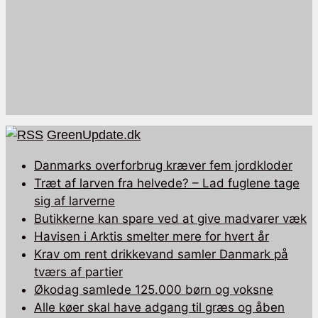
GreenUpdate.dk
Danmarks overforbrug kræver fem jordkloder
Træt af larven fra helvede? – Lad fuglene tage
sig af larverne
Butikkerne kan spare ved at give madvarer væk
Havisen i Arktis smelter mere for hvert år
Krav om rent drikkevand samler Danmark på
tværs af partier
Økodag samlede 125.000 børn og voksne
Alle køer skal have adgang til græs og åben