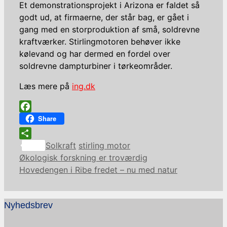
Et demonstrationsprojekt i Arizona er faldet så
godt ud, at firmaerne, der står bag, er gået i
gang med en storproduktion af små, soldrevne
kraftværker. Stirlingmotoren behøver ikke
kølevand og har dermed en fordel over
soldrevne dampturbiner i tørkeområder.
Læs mere på
ing.dk
Facebook
Share
Kategorier
Tags
Share
Solkraft
stirling motor
Økologisk forskning er troværdig
Hovedengen i Ribe fredet – nu med natur
Nyhedsbrev