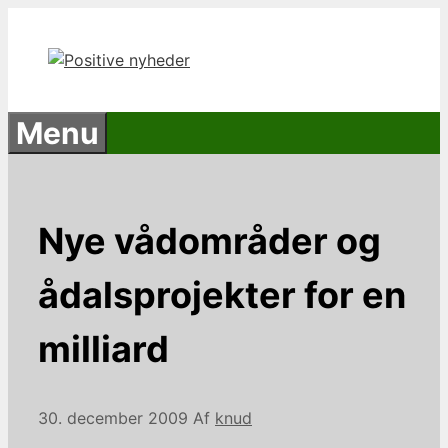
Hop
til
indhold
Menu
Nye vådområder og
ådalsprojekter for en
milliard
30. december 2009
Af
knud