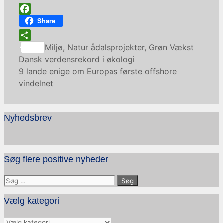
Facebook
Share
Kategorier
Tags
Share
Miljø
,
Natur
ådalsprojekter
,
Grøn Vækst
Dansk verdensrekord i økologi
9 lande enige om Europas første offshore
vindelnet
Nyhedsbrev
Søg flere positive nyheder
Søg
efter:
Vælg kategori
Vælg