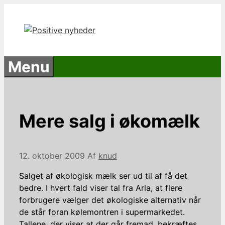
Hop
til
indhold
Menu
Mere salg i økomælk
12. oktober 2009
Af
knud
Salget af økologisk mælk ser ud til af få det
bedre. I hvert fald viser tal fra Arla, at flere
forbrugere vælger det økologiske alternativ når
de står foran kølemontren i supermarkedet.
Tallene, der viser at der går fremad, bekræftes