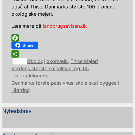
også af Thise, Danmarks største 100 procent
økologiske mejeri.
Læs mere på
landbrugsavisen.dk
Facebook
Share
Kategorier
Tags
Share
Økologi
økomælk
,
Thise Mejeri
Verdens største solcelleanlæg: 65
kvadratkilometer
Danmarks første passivhus-skole skal bygges i
Hjørring
Nyhedsbrev