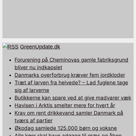
GreenUpdate.dk
Forurening på Cheminovas gamle fabriksgrund
bliver nu indkapslet
Danmarks overforbrug kræver fem jordkloder
Træt af larven fra helvede? – Lad fuglene tage
sig af larverne
Butikkerne kan spare ved at give madvarer væk
Havisen i Arktis smelter mere for hvert år
Krav om rent drikkevand samler Danmark på
tværs af partier
Økodag samlede 125.000 børn og voksne
Alle køer skal have adgang til græs og åben