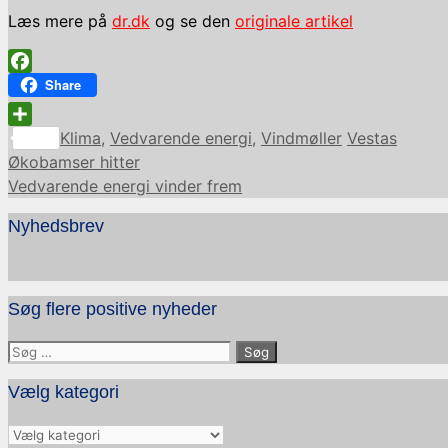
Læs mere på
dr.dk
og se den
originale artikel
Facebook
Share
Kategorier
Tags
Share
Klima
,
Vedvarende energi
,
Vindmøller
Vestas
Økobamser hitter
Vedvarende energi vinder frem
Nyhedsbrev
Søg flere positive nyheder
Søg
efter:
Vælg kategori
Vælg