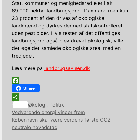
Stat, kommuner og menighedsråd ejer i alt
69.000 hektar landbrugsjord i Danmark, men kun
23 procent af den drives af økologiske
landmænd og dyrkes dermed statskontrolleret
uden pesticider. Hvis resten af det offentliges
landbrugsjord også blev drevet økologisk, ville
det øge det samlede økologiske areal med en
tredjedel.
Læs mere på
landbrugsavisen.dk
Facebook
Share
Kategorier
Share
Økologi
,
Politik
Vedvarende energi vinder frem
København skal være verdens første CO2-
neutrale hovedstad