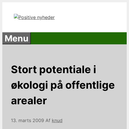
Hop
til
indhold
Menu
Stort potentiale i
økologi på offentlige
arealer
13. marts 2009
Af
knud