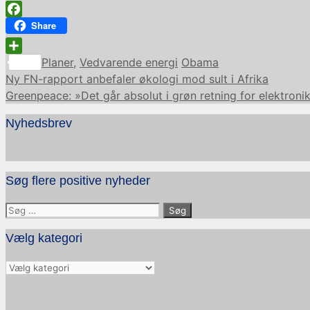
Facebook
Share
Kategorier
Tags
Share
Planer
,
Vedvarende energi
Obama
Ny FN-rapport anbefaler økologi mod sult i Afrika
Greenpeace: »Det går absolut i grøn retning for elektron
Nyhedsbrev
Søg flere positive nyheder
Søg
efter:
Vælg kategori
Vælg
kategori