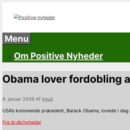
Hop
til
indhold
Menu
Om Positive Nyheder
Obama lover fordobling a
8. januar 2009
Af
knud
USA’s kommende præsident, Barack Obama, lovede i dag , a
Fra dr.dk/nyheder