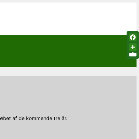
Fac
Sha
 løbet af de kommende tre år.