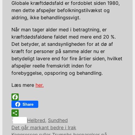
Globale kræftdødsfald er fordoblet siden 1980,
men dette afspejler befolkningstilvækst og
aldring, ikke behandlingssvigt.
Når man tager alder med i betragtning, er
kræftdødsfaldene faldet med mere end 20 %.
Det betyder, at sandsynligheden for at dø af
kræft for personer på samme alder nu er
betydeligt lavere end for fire årtier siden, hvilket
afspejler reelle fremskridt inden for
forebyggelse, opsporing og behandling.
Læs mere
her.
Facebook
Share
Kategorier
Share
Helbred
,
Sundhed
Det går markant bedre i Irak
Kongressen ruller Trumphs besparelser på