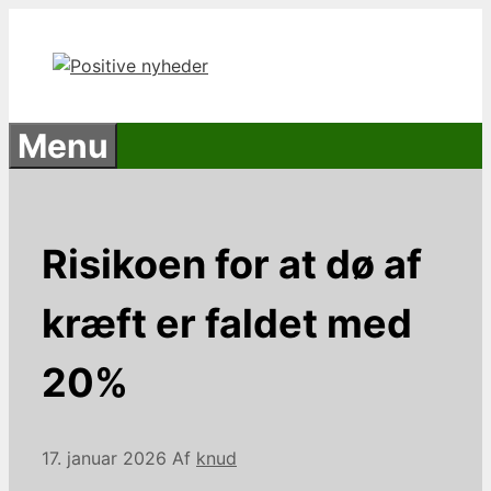
Hop
til
indhold
Menu
Risikoen for at dø af
kræft er faldet med
20%
17. januar 2026
Af
knud