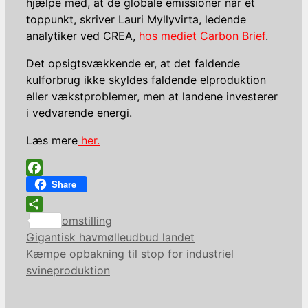
hjælpe med, at de globale emissioner når et
toppunkt, skriver Lauri Myllyvirta, ledende
analytiker ved CREA,
hos mediet Carbon Brief
.
Det opsigtsvækkende er, at det faldende
kulforbrug ikke skyldes faldende elproduktion
eller vækstproblemer, men at landene investerer
i vedvarende energi.
Læs mere
her.
Facebook
Share
Kategorier
Share
omstilling
Gigantisk havmølleudbud landet
Kæmpe opbakning til stop for industriel
svineproduktion