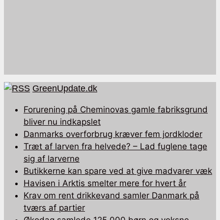
GreenUpdate.dk
Forurening på Cheminovas gamle fabriksgrund
bliver nu indkapslet
Danmarks overforbrug kræver fem jordkloder
Træt af larven fra helvede? – Lad fuglene tage
sig af larverne
Butikkerne kan spare ved at give madvarer væk
Havisen i Arktis smelter mere for hvert år
Krav om rent drikkevand samler Danmark på
tværs af partier
Økodag samlede 125.000 børn og voksne