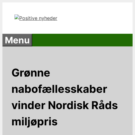
Hop
til
indhold
Menu
Grønne
nabofællesskaber
vinder Nordisk Råds
miljøpris