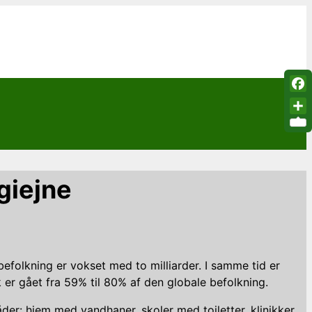
Fac
Sha
ygiejne
befolkning er vokset med to milliarder. I samme tid er
 er gået fra 59% til 80% af den globale befolkning.
der: hjem med vandhaner, skoler med toiletter, klinikker,