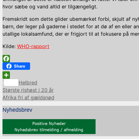
hvor sæbe og vand altid er tilgængeligt.
Fremskridt som dette glider ubemærket forbi, skjult af nyh
børn, der leger på gaderne i stedet for at dø af en eller
utallige lokalsamfund, der er frigjort til at fokusere på m
Kilde:
WHO-rapport
Facebook
Share
Kategorier
Share
Helbred
Største rishøst i 20 år
Afrika fri af gældsnød
Nyhedsbrev