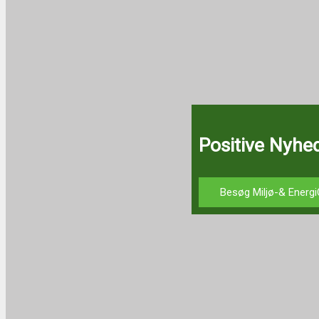
Positive Nyhed
Besøg Miljø-& Energi