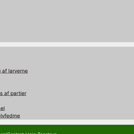
 af larverne
 af partier
el
selvfedme