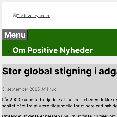
Hop
til
indhold
Menu
Om Positive Nyheder
Stor global stigning i adg
5. september 2025
Af
knud
I år 2000 kunne to tredjedele af menneskeheden drikke rent
sanitet gået fra at være tilgængelig for mindre end halvd
Omfanget af dette er næsten umuligt at fatte. Vi taler om 