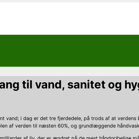
ang til vand, sanitet og h
 vand; i dag er det tre fjerdedele, på trods af at verdens 
elen af ​​verden til næsten 60%, og grundlæggende håndvask
milliarder af liv, der er ændret på de mest håndgribelige må