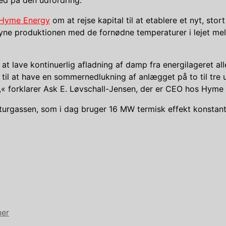
Hyme Energy
om at rejse kapital til at etablere et nyt, st
rsyne produktionen med de fornødne temperaturer i lejet 
at lave kontinuerlig afladning af damp fra energilageret al
, til at have en sommernedlukning af anlægget på to til tre
t,« forklarer Ask E. Løvschall-Jensen, der er CEO hos Hyme
 naturgassen, som i dag bruger 16 MW termisk effekt konsta
ner