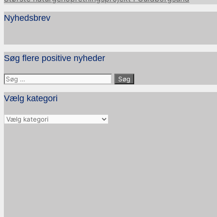
Nyhedsbrev
Søg flere positive nyheder
Søg
efter:
Vælg kategori
Vælg
kategori