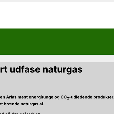
rt udfase naturgas
nten Arlas mest energitunge og CO
-udledende produkter.
2
at brænde naturgas af.
ned på den udfordring.