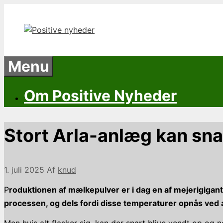
Hop
til
indhold
Menu
Om Positive Nyheder
Stort Arla-anlæg kan sna
1. juli 2025
Af
knud
P
roduktionen af mælkepulver er i dag en af mejerigiga
processen, og dels fordi disse temperaturer opnås ved 
Men hvis alt flasker sig, kan der snart blive vendt op og 