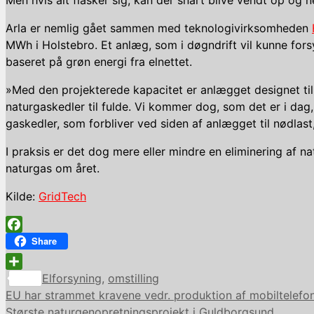
Arla er nemlig gået sammen med teknologivirksomheden
MWh i Holstebro. Et anlæg, som i døgndrift vil kunne fo
baseret på grøn energi fra elnettet.
»Med den projekterede kapacitet er anlægget designet til 
naturgaskedler til fulde. Vi kommer dog, som det er i dag
gaskedler, som forbliver ved siden af anlægget til nødlas
I praksis er det dog mere eller mindre en eliminering af
naturgas om året.
Kilde:
GridTech
Facebook
Share
Kategorier
Share
Elforsyning
,
omstilling
EU har strammet kravene vedr. produktion af mobiltelefo
Største naturgenopretningsprojekt i Guldborgsund