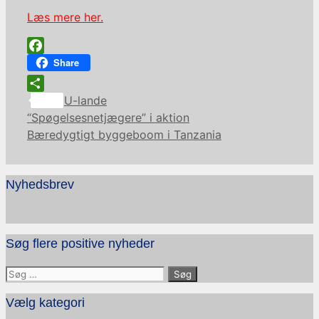
Læs mere her.
Facebook
Share
Kategorier
Share
U-lande
“Spøgelsesnetjægere” i aktion
Bæredygtigt byggeboom i Tanzania
Nyhedsbrev
Søg flere positive nyheder
Søg
efter:
Vælg kategori