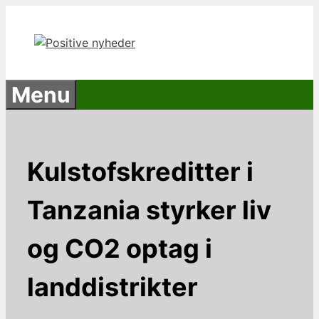
Hop
til
indhold
Menu
Kulstofskreditter i
Tanzania styrker liv
og CO2 optag i
landdistrikter