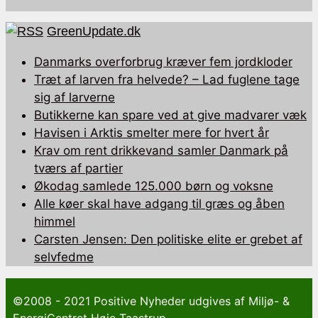
GreenUpdate.dk
Danmarks overforbrug kræver fem jordkloder
Træt af larven fra helvede? – Lad fuglene tage
sig af larverne
Butikkerne kan spare ved at give madvarer væk
Havisen i Arktis smelter mere for hvert år
Krav om rent drikkevand samler Danmark på
tværs af partier
Økodag samlede 125.000 børn og voksne
Alle køer skal have adgang til græs og åben
himmel
Carsten Jensen: Den politiske elite er grebet af
selvfedme
©2008 - 2021 Positive Nyheder udgives af Miljø- &
EnergiCentret Høje Taastrup