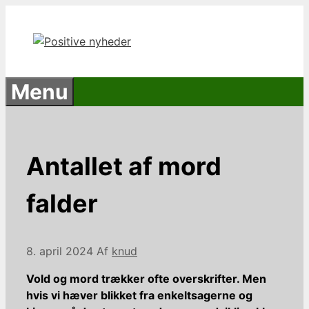
Hop
til
indhold
Menu
Antallet af mord
falder
8. april 2024
Af
knud
Vold og mord trækker ofte overskrifter. Men
hvis vi hæver blikket fra enkeltsagerne og