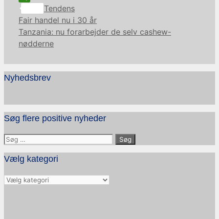
Kategorier
Share
Tendens
Fair handel nu i 30 år
Tanzania: nu forarbejder de selv cashew-
nødderne
Nyhedsbrev
Søg flere positive nyheder
Søg
efter:
Vælg kategori
Vælg
kategori