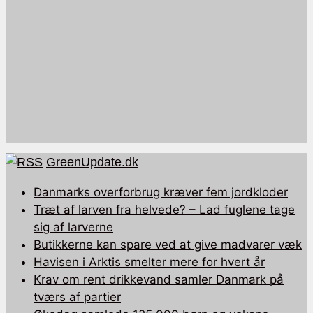
GreenUpdate.dk
Danmarks overforbrug kræver fem jordkloder
Træt af larven fra helvede? – Lad fuglene tage
sig af larverne
Butikkerne kan spare ved at give madvarer væk
Havisen i Arktis smelter mere for hvert år
Krav om rent drikkevand samler Danmark på
tværs af partier