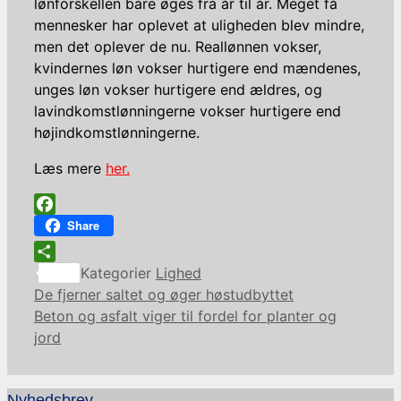
lønforskellen bare øges fra år til år. Meget få
mennesker har oplevet at uligheden blev mindre,
men det oplever de nu. Reallønnen vokser,
kvindernes løn vokser hurtigere end mændenes,
unges løn vokser hurtigere end ældres, og
lavindkomstlønningerne vokser hurtigere end
højindkomstlønningerne.
Læs mere
her.
Facebook
Share
Share
Kategorier
Lighed
De fjerner saltet og øger høstudbyttet
Beton og asfalt viger til fordel for planter og
jord
Nyhedsbrev