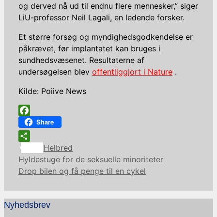
og derved nå ud til endnu flere mennesker,” siger
LiU-professor Neil Lagali, en ledende forsker.
Et større forsøg og myndighedsgodkendelse er
påkrævet, før implantatet kan bruges i
sundhedsvæsenet. Resultaterne af
undersøgelsen blev
offentliggjort i Nature
.
Kilde: Poiive News
Facebook
Share
Kategorier
Share
Helbred
Hyldestuge for de seksuelle minoriteter
Drop bilen og få penge til en cykel
Nyhedsbrev