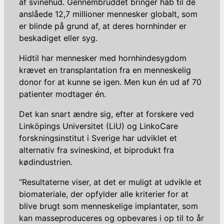
af svinehud. Gennembruddet bringer håb til de
anslåede 12,7 millioner mennesker globalt, som
er blinde på grund af, at deres hornhinder er
beskadiget eller syg.
Hidtil har mennesker med hornhindesygdom
krævet en transplantation fra en menneskelig
donor for at kunne se igen. Men kun én ud af 70
patienter modtager én.
Det kan snart ændre sig, efter at forskere ved
Linköpings Universitet (LiU) og LinkoCare
forskningsinstitut i Sverige har udviklet et
alternativ fra svineskind, et biprodukt fra
kødindustrien.
“Resultaterne viser, at det er muligt at udvikle et
biomateriale, der opfylder alle kriterier for at
blive brugt som menneskelige implantater, som
kan masseproduceres og opbevares i op til to år