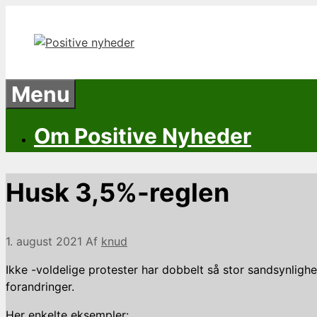
Hop
til
indhold
Menu
Om Positive Nyheder
Husk 3,5%-reglen
1. august 2021
Af
knud
Ikke -voldelige protester har dobbelt så stor sandsynlighe
forandringer.
Her enkelte eksempler: