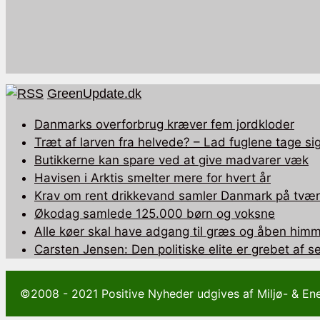
GreenUpdate.dk
Danmarks overforbrug kræver fem jordkloder
Træt af larven fra helvede? – Lad fuglene tage sig
Butikkerne kan spare ved at give madvarer væk
Havisen i Arktis smelter mere for hvert år
Krav om rent drikkevand samler Danmark på tværs
Økodag samlede 125.000 børn og voksne
Alle køer skal have adgang til græs og åben himm
Carsten Jensen: Den politiske elite er grebet af 
©2008 - 2021 Positive Nyheder udgives af Miljø- & En