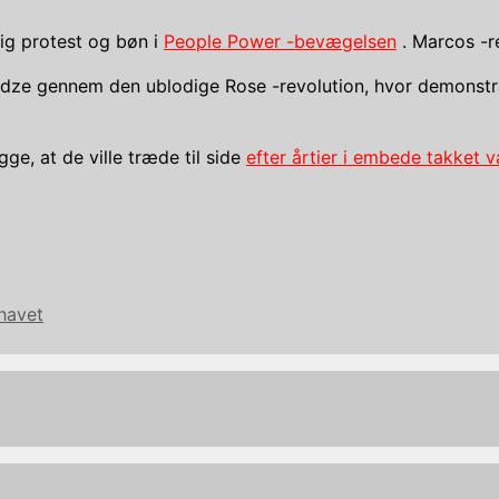
elig protest og bøn i
People Power -bevægelsen
. Marcos -r
adze gennem den ublodige Rose -revolution, hvor demonst
e, at de ville træde til side
efter årtier i embede takket
havet