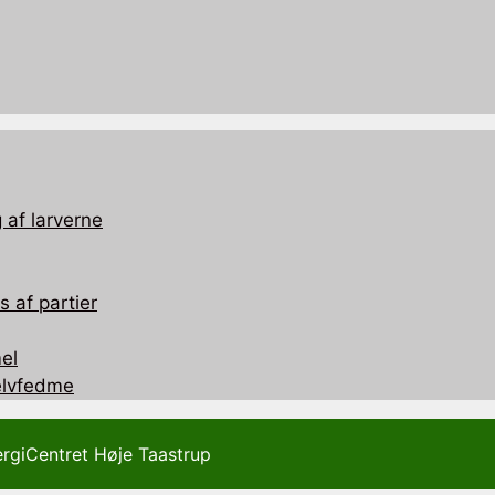
 af larverne
 af partier
el
selvfedme
ergiCentret Høje Taastrup