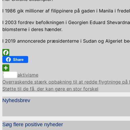
I 1986 gik millioner af filippinere på gaden i Manila i fred
I 2003 fordrev befolkningen i Georgien Eduard Shevardn
blomsterne i deres hænder.
I 2019 annoncerede præsidenterne i Sudan og Algeriet begg
Facebook
Share
Kategorier
Share
aktivisme
Overraskende stærk opbakning til at redde flygtninge på 
Støtte til de få, der kan gøre en stor forskel
Nyhedsbrev
Søg flere positive nyheder