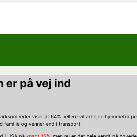
 er på vej ind
virksomheder viser at 64% hellere vil arbejde hjemmefra pe
ed familie og venner end i transport.
ed i USA på
knapt 15%
, men nu er det hele vendt på hovede