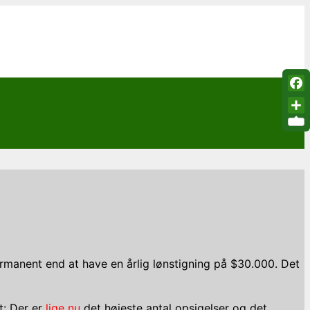
Fac
Sha
rmanent end at have en årlig lønstigning på $30.000. Det
t: Der er
lige nu
det højeste antal opsigelser og det