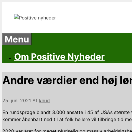
Hop
til
indhold
Menu
Om Positive Nyheder
Andre værdier end høj løn
25. juni 2021
Af
knud
En rundsprøge blandt 3.000 ansatte i 45 af USAs største 
kommer åbenbart ned til at folk hellere vil tilbringe tid m
2020 var året for meget pludselig og massiv arbejdsløsh