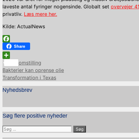
laveste antal fyringer nogensinde. Globalt set
overvejer 4
privatliv.
Læs mere her.
Kilde: ActualNews
Facebook
Share
Kategorier
Share
omstilling
Bakterier kan oprense olie
Transformation i Texas
Nyhedsbrev
Søg flere positive nyheder
Søg
efter: