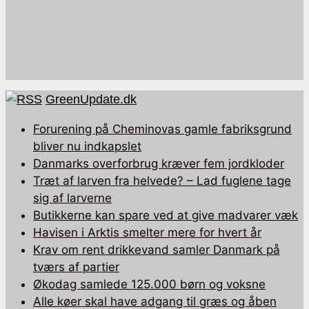
GreenUpdate.dk
Forurening på Cheminovas gamle fabriksgrund
bliver nu indkapslet
Danmarks overforbrug kræver fem jordkloder
Træt af larven fra helvede? – Lad fuglene tage
sig af larverne
Butikkerne kan spare ved at give madvarer væk
Havisen i Arktis smelter mere for hvert år
Krav om rent drikkevand samler Danmark på
tværs af partier
Økodag samlede 125.000 børn og voksne
Alle køer skal have adgang til græs og åben