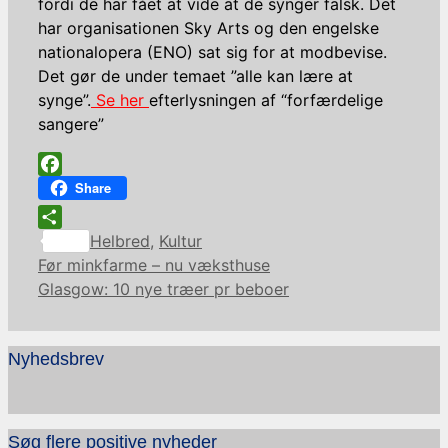
fordi de har fået at vide at de synger falsk. Det
har organisationen Sky Arts og den engelske
nationalopera (ENO) sat sig for at modbevise.
Det gør de under temaet ”alle kan lære at
synge”.
Se her
efterlysningen af “forfærdelige
sangere”
Facebook
Share
Kategorier
Share
Helbred
,
Kultur
Før minkfarme – nu væksthuse
Glasgow: 10 nye træer pr beboer
Nyhedsbrev
Søg flere positive nyheder