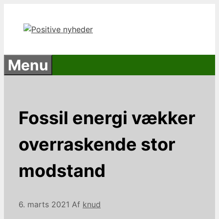
Hop
til
indhold
Menu
Fossil energi vækker
overraskende stor
modstand
6. marts 2021
Af
knud