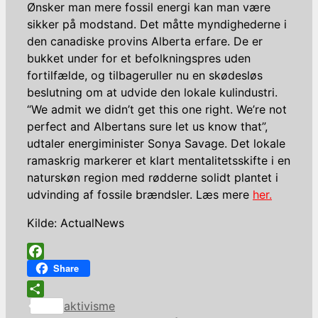
Ønsker man mere fossil energi kan man være
sikker på modstand. Det måtte myndighederne i
den canadiske provins Alberta erfare. De er
bukket under for et befolkningspres uden
fortilfælde, og tilbageruller nu en skødesløs
beslutning om at udvide den lokale kulindustri.
“We admit we didn’t get this one right. We’re not
perfect and Albertans sure let us know that”,
udtaler energiminister Sonya Savage. Det lokale
ramaskrig markerer et klart mentalitetsskifte i en
naturskøn region med rødderne solidt plantet i
udvinding af fossile brændsler. Læs mere
her.
Kilde: ActualNews
Facebook
Share
Kategorier
Share
aktivisme