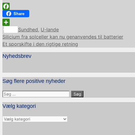
Facebook
Share
Kategorier
Share
Sundhed
,
U-lande
Silicium fra solceller kan nu genanvendes til batterier
Et sporskifte i den rigtige retning
Nyhedsbrev
Søg flere positive nyheder
Søg
efter:
Vælg kategori
Vælg
kategori