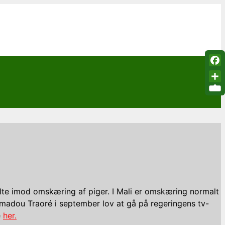
Fac
Sha
talte imod omskæring af piger. I Mali er omskæring normalt
amadou Traoré i september lov at gå på regeringens tv-
e
her.