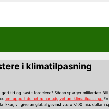
stere i klimatilpasning
 i god tid og høste fordelene? Sådan spørger milliardær Bil
med
en rapport de netop har udgivet om klimatilpasning.
En 
knikker, vil give en global gevinst være 7.100 mia. dollar i