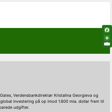
Fac
Sha
l Gates, Verdensbankdirektør Kristalina Georgieva og
global investering på op imod 1.800 mia. dollar frem til
 sparede udgifter.