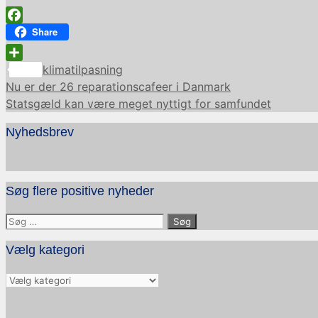
Facebook
Share
Kategorier
Share
klimatilpasning
Nu er der 26 reparationscafeer i Danmark
Statsgæld kan være meget nyttigt for samfundet
Nyhedsbrev
Søg flere positive nyheder
Søg
efter:
Vælg kategori
Vælg
kategori