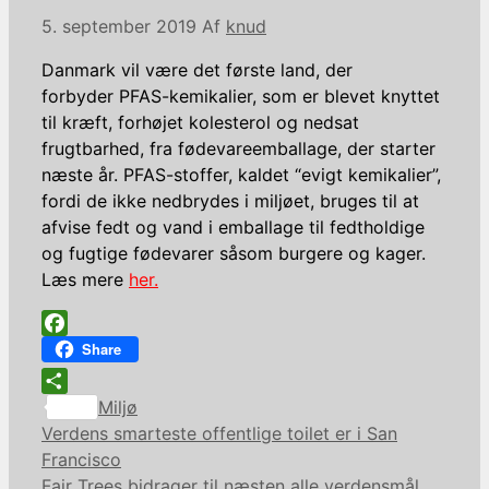
5. september 2019
Af
knud
Danmark vil være det første land, der
forbyder PFAS-kemikalier, som er blevet knyttet
til kræft, forhøjet kolesterol og nedsat
frugtbarhed, fra fødevareemballage, der starter
næste år. PFAS-stoffer, kaldet “evigt kemikalier”,
fordi de ikke nedbrydes i miljøet, bruges til at
afvise fedt og vand i emballage til fedtholdige
og fugtige fødevarer såsom burgere og kager.
Læs mere
her.
Facebook
Share
Kategorier
Share
Miljø
Verdens smarteste offentlige toilet er i San
Francisco
Fair Trees bidrager til næsten alle verdensmål.