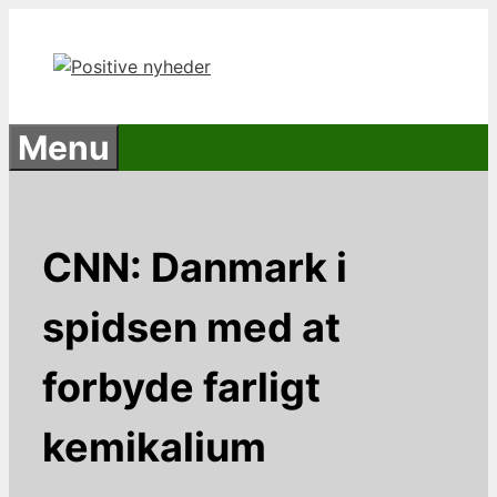
Hop
til
indhold
Menu
CNN: Danmark i
spidsen med at
forbyde farligt
kemikalium