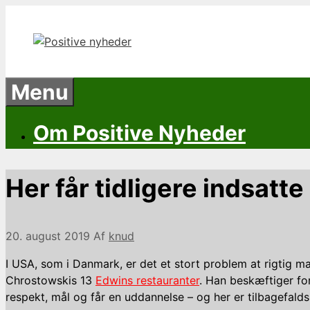
Hop
til
indhold
Menu
Om Positive Nyheder
Her får tidligere indsatte
20. august 2019
Af
knud
I USA, som i Danmark, er det et stort problem at rigtig man
Chrostowskis 13
Edwins restauranter
. Han beskæftiger f
respekt, mål og får en uddannelse – og her er tilbagefa