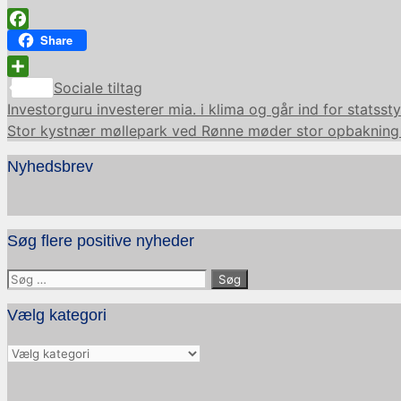
Facebook
Share
Kategorier
Share
Sociale tiltag
Investorguru investerer mia. i klima og går ind for statsst
Stor kystnær møllepark ved Rønne møder stor opbakning
Nyhedsbrev
Søg flere positive nyheder
Søg
efter:
Vælg kategori
Vælg
kategori